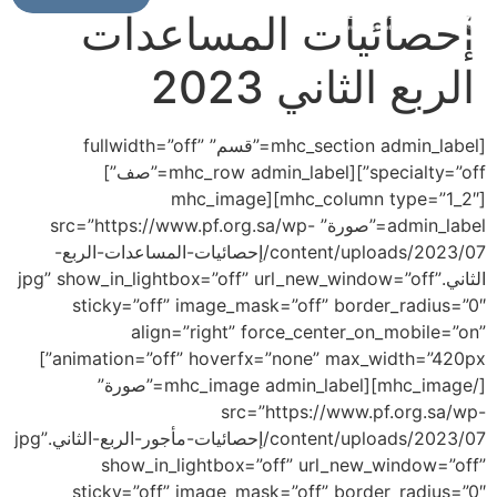
إحصائيات المساعدات
الربع الثاني 2023
[mhc_section admin_label=”قسم” fullwidth=”off”
specialty=”off”][mhc_row admin_label=”صف”]
[mhc_column type=”1_2″][mhc_image
admin_label=”صورة” src=”https://www.pf.org.sa/wp-
content/uploads/2023/07/إحصائيات-المساعدات-الربع-
الثاني.jpg” show_in_lightbox=”off” url_new_window=”off”
sticky=”off” image_mask=”off” border_radius=”0″
align=”right” force_center_on_mobile=”on”
animation=”off” hoverfx=”none” max_width=”420px”]
[/mhc_image][mhc_image admin_label=”صورة”
src=”https://www.pf.org.sa/wp-
content/uploads/2023/07/إحصائيات-مأجور-الربع-الثاني.jpg”
show_in_lightbox=”off” url_new_window=”off”
sticky=”off” image_mask=”off” border_radius=”0″