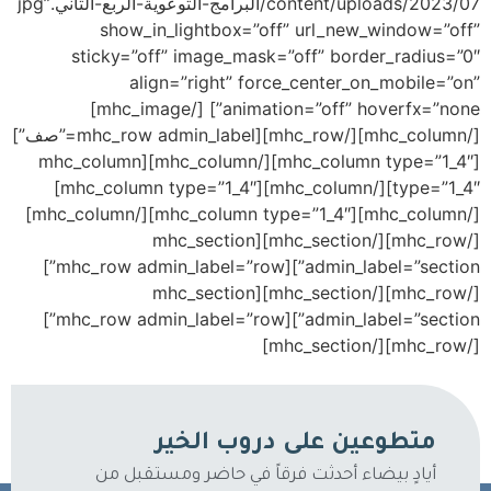
content/uploads/2023/07/البرامج-التوعوية-الربع-الثاني.jpg”
show_in_lightbox=”off” url_new_window=”off”
sticky=”off” image_mask=”off” border_radius=”0″
align=”right” force_center_on_mobile=”on”
animation=”off” hoverfx=”none”] [/mhc_image]
[/mhc_column][/mhc_row][mhc_row admin_label=”صف”]
[mhc_column type=”1_4″][/mhc_column][mhc_column
type=”1_4″][/mhc_column][mhc_column type=”1_4″]
[/mhc_column][mhc_column type=”1_4″][/mhc_column]
[/mhc_row][/mhc_section][mhc_section
admin_label=”section”][mhc_row admin_label=”row”]
[/mhc_row][/mhc_section][mhc_section
admin_label=”section”][mhc_row admin_label=”row”]
[/mhc_row][/mhc_section]
متطوعين على دروب الخير
أيادٍ بيضاء أحدثت فرقاً في حاضر ومستقبل من