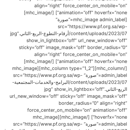
align=”right” force_center_on_mobile=”on”
animation=”off” hoverfx=”none”] [/mhc_image]
[mhc_image admin_label=”صورة”
src=”https://www.pf.org.sa/wp-
content/uploads/2023/07/أرقام-التطوع-الربع-الثاني.jpg”
show_in_lightbox=”off” url_new_window=”off”
sticky=”off” image_mask=”off” border_radius=”0″
align=”right” force_center_on_mobile=”on”
animation=”off” hoverfx=”none”] [/mhc_image]
[/mhc_column][mhc_column type=”1_2″][mhc_image
admin_label=”صورة” src=”https://www.pf.org.sa/wp-
content/uploads/2023/07/البرامج-والخدمات-المجتمعية-
الربع-الثاني.jpg” show_in_lightbox=”off”
url_new_window=”off” sticky=”off” image_mask=”off”
border_radius=”0″ align=”right”
force_center_on_mobile=”on” animation=”off”
hoverfx=”none”] [/mhc_image][mhc_image
admin_label=”صورة” src=”https://www.pf.org.sa/wp-