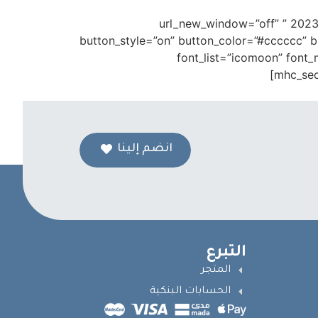
%d8%a7%d9%84%d8%b1%d8%a7%d8%ac%d8%b9%d8%a9-2023-%d9%85/” button_text=”التغذيه الراجعة 2023 ” url_new_window=”off”
button_style=”on” button_color=”#cccccc” b
font_list=”icomoon” font
انضم إلينا
التبرع
المتجر
الحسابات البنكية