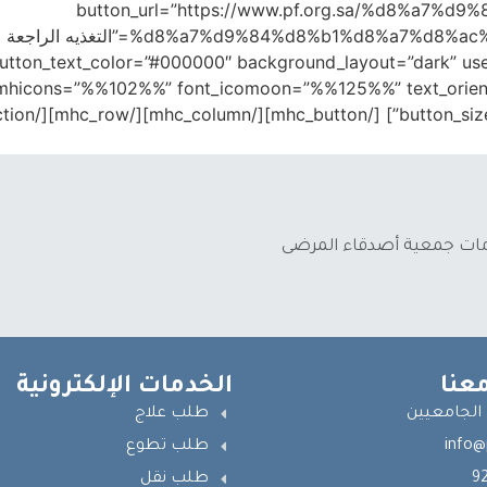
button_url=”https://www.pf.org.sa/%d8%a7
utton_text_color=”#000000″ background_layout=”dark” use_
_mhicons=”%%102%%” font_icomoon=”%%125%%” text_orientat
button_size=”xlarge”
دمات جمعية أصدقاء المرضى
عنا
الخدمات الإلكترونية
 الجامعيين
طلب علاج
info@
طلب تطوع
9
طلب نقل