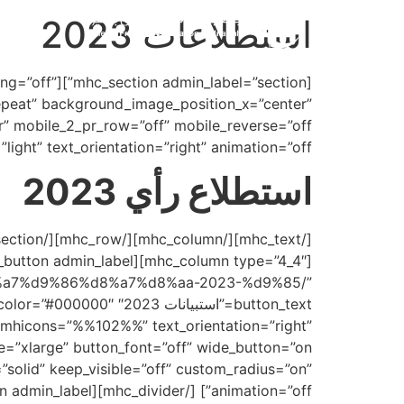
استطلاعات 2023
dding=”off”
peat” background_image_position_x=”center”
ight” text_orientation=”right” animation=”off”]
استطلاع رأي 2023
d8%a7%d9%86%d8%a7%d8%aa-2023-%d9%85/”
button_text=”استبيانا
t_mhicons=”%%102%%” text_orientation=”right”
”solid” keep_visible=”off” custom_radius=”on”