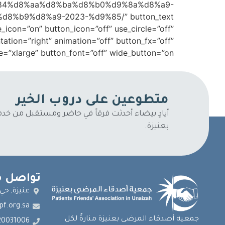
%d9%84%d8%aa%d8%ba%d8%b0%d9%8a%d8%a9-
icon=”on” button_icon=”off” use_circle=”off”
ion=”right” animation=”off” button_fx=”off”
 button_font=”off” wide_button=”on”] [/mhc_button][/mhc_column][/mhc_row][/mhc_section]
متطوعين على دروب الخير
أيادٍ بيضاء أحدثت فرقاً في حاضر ومستقبل من خ
بعنيزة.
تواصل م
عنيزة, حي
pf.org.sa
جمعية أصدقاء المرضى بعنيزة منارةٌ لكل
20031006