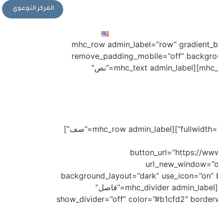
المركز التوعوي
الإلكترونية
المركز الإعلامي
التبرع
تواصل معنا
English
[mhc_section admin_label=”section”][mhc_row admin_
remove_padding_mobile=”off” backgro
background_image_position_y=”center” mobile_2_pr_row=”off” mobile_reverse=”off”][mhc_column type=”4_4″][mhc_text admin_label=”نص”
[/mhc_text][/mhc_column][/mhc_row][/mhc_section][mhc_section admin_label=”قسم” fullwidth=”off” specialty=”off”][mhc_row admin_label=”صف”]
button_url=”https:
url_new_window=”off” but
background_layout=”dark” use_icon=”on” b
animation=”off” button_fx=”off” button_size=”xlarge” button_font=”off” wide_button=”on”] [/mhc_button][mhc_divider admin_label=”فاصل”
show_divider=”off” color=”#b1cfd2″ borderw