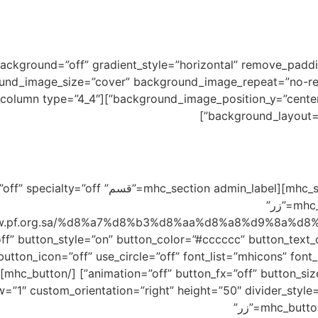
الرئيسية
عن الجمعية
برامجنا
الشفافية والإفصاح
الخدمات 
label=”row” gradient_background=”off” gradient_style=”horizontal” remove_pa
und_image_size=”cover” background_image_repeat=”no-re
background_layout=”l
[mhc_column type=”4_4″][mhc_button admin_label=”زر”
//www.pf.org.sa/%d8%a7%d8%b3%d8%aa%d8%a8%d9%8a%
ت 2023″ ton_style=”on” button_color=”#cccccc” button_text_color=”#000000″
utton_icon=”off” use_circle=”off” font_list=”mhicons” fon
=”1″ custom_orientation=”right” height=”50″ divider_style=
animation=”off”] [/mhc_divider][mhc_button admin_label=”زر”