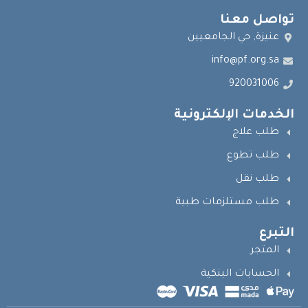
تواصل معنا
عنيزة, حي الجامعيين
info@pf.org.sa
920031006
الخدمات الإلكترونية
طلب علاج
طلب تطوع
طلب نقل
طلب مستلزمات طبية
التبرع
المتجر
الحسابات البنكية