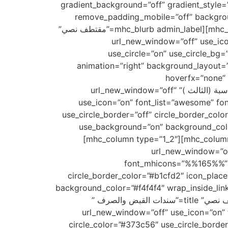
background_image_position_y=”center”][mhc_row admin_label=”صف” gradient_back
remove_padding_mobile=”off” backgro
background_image_position_y=”center” mobile_2_pr_row=”off” mobile_reverse=”off”][mhc_column type=”1_2″][mhc_blurb admin_label=”مقتطف نصي”
title=”قسم المحاسبة (الأول )” url_ne
use_circle=”on” use_circle_bg=
animation=”right” background_layout=”
hoverfx=”none” 
url=”https://youtu.be/PRW1PU-9euA”] [/mhc_blurb][mhc_blurb admin_label=”مقتطف نصي” title=”قسم المحاسبة (الثالث )” url_new_window=”off”
use_icon=”on” font_list=”awesome” fo
use_circle_border=”off” circle_border_col
use_background=”on” background_color
font_awesome=”%%321%%” disabled_on=”off|off|” url=”https://youtu.be/69ulNwE2PGY”] [/mhc_blurb][/mhc_column][mhc_column type=”1_2″]
[mhc_blurb admin_label=”مقتطف نصي” title=
font_mhicons=”%%165%%” ic
circle_border_color=”#b1cfd2″ icon_plac
background_color=”#f4f4f4″ wrap_inside_li
disabled_on=”off|off|” url=”https://youtu.be/69ulNwE2PGY”] [/mhc_blurb][mhc_blurb admin_label=”مقتطف نصي” title=”سندات القبض والصرف ”
url_new_window=”off” use_icon=”on” 
circle_color=”#373c56″ use_circle_borde