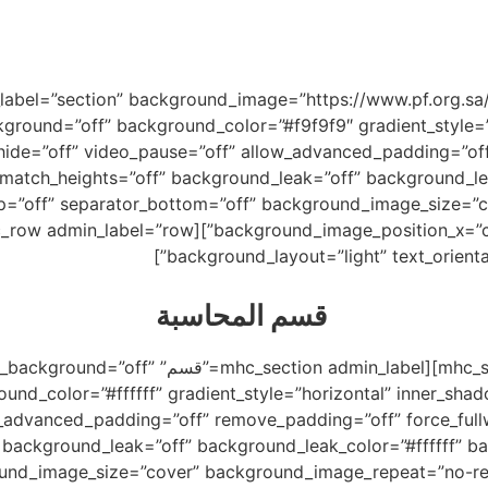
لكترونية
الشفافية والإفصاح
برامجنا
عن الجمعية
الرئيسية
_label=”section” background_image=”https://www.pf.org.sa
ground=”off” background_color=”#f9f9f9″ gradient_style=”h
hide=”off” video_pause=”off” allow_advanced_padding=”off
tch_heights=”off” background_leak=”off” background_lea
p=”off” separator_bottom=”off” background_image_size=”
قسم المحاسبة
specialty=”off” transparent_background=”off”
nd_color=”#ffffff” gradient_style=”horizontal” inner_shad
w_advanced_padding=”off” remove_padding=”off” force_ful
background_leak=”off” background_leak_color=”#ffffff” b
ound_image_size=”cover” background_image_repeat=”no-re