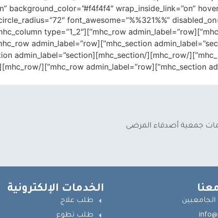
n” background_color=”#f4f4f4″ wrap_inside_link=”on” hover
أيادٍ بيضاء أحدثت فرقاً 
الخدمات الإلكترونية
توا
طلب علاج
عنيزة, حي 
طلب تطوع
info@