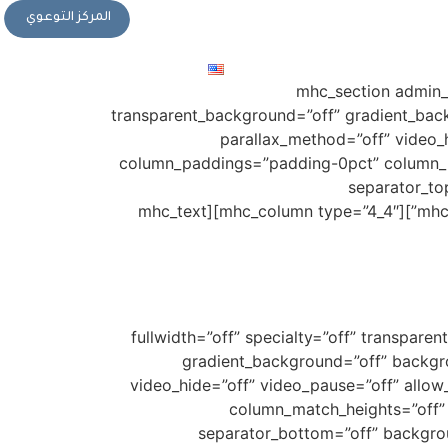
المركز التوعوي
التبرع
المركز الإعلامي
الخدمات الإ
English
تواصل معنا
[mhc_section admin
transparent_background=”off” gradient_back
parallax_method=”off” video_
column_paddings=”padding-0pct” column_ma
separator_to
background_image_position_x=”center” background_image_position_y=”center”][mhc_row admin_label=”row”][mhc_column type=”4_4″][mhc_text
[/mhc_text][/mhc_column][/mhc_row][/mhc_section][mhc_section admin_label=”قسم” fullwidth=”off” 
gradient_background=”off” backgrou
video_hide=”off” video_pause=”off” allo
column_match_heights=”off” 
separator_bottom=”off” backgr