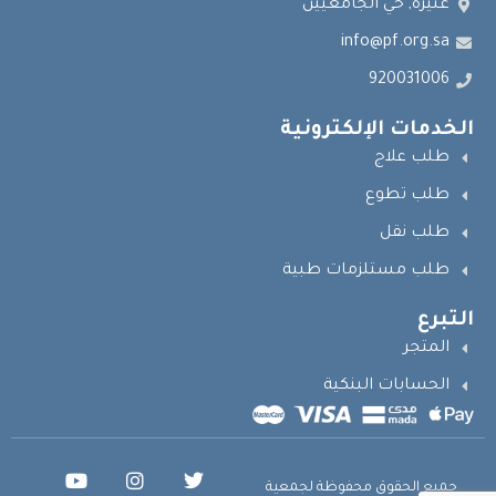
عنيزة, حي الجامعيين
info@pf.org.sa
920031006
الخدمات الإلكترونية
طلب علاج
طلب تطوع
طلب نقل
طلب مستلزمات طبية
التبرع
المتجر
الحسابات البنكية
جميع الحقوق محفوظة لجمعية