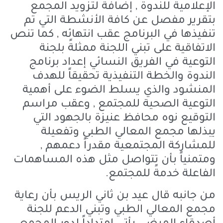
الإعلامية للندوة , إضافةً لتزويد المجمع
بتقرير مفصل عن كافة الأنشطة التي تم
تنفيذها في البرنامج عقب انتهائه , كما تنص
الاتفاقية على تبني اللجنة ممثلةً بلجنة
التوعية في الفريق النسائي إعداد برنامج
الندوة والخطة التنفيذية تحقيقاً للهدف
المنشود والذي يسلط الضوء على أهمية
التوعية الصحية للمجتمع , وعقب مراسم
التوقيع نوه محافظ عنيزة بالجهود التي
يبذلها مجمع المعالي الطبي وتفعيلة
للمشاركة المجتمعية مقدراً دعمهم ,
ومتمنياً بأن تتواصل مثل هذه المساهمات
الفاعلة خدمةً للمجتمع.
من جانبه قال عيد بن ثاني الريس بأن رعاية
مجمع المعالي الطبي وتبني الدعم للجنة