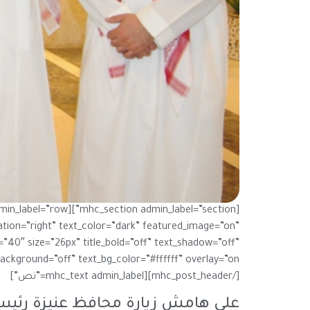
ation=”right” text_color=”dark” featured_image=”on”
”40″ size=”26px” title_bold=”off” text_shadow=”off”
ackground=”off” text_bg_color=”#ffffff” overlay=”on”]
[/mhc_post_header][mhc_text admin_label=”نص”]
على هامش زيارة محافظ عنيزة رئيس