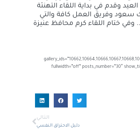
العيد وقدم في بداية اللقاء التهنئة
لك سعود وفريق العمل كافة والتي
وفي ختام اللقاء كرم محافظ عنيزة
gallery_ids=”10662,10664,10666,10667,10668,10669,10670,10671,10
fullwidth=”off” posts_number=”30″ show_ti
التالي
دليل الاحتراق النفسي