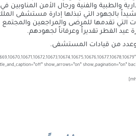
ارية والطبية والفنية ورجال الأمن المناوبين في 
مشيداً بالجهود التي تبذلها إدارة مستشفى الم
التي تقدمها للمرضى والمراجعين والمجتمع .. 
 عيد الفطر تقديراً وعرفاناً لجهودهم.
 وعدد من قيادات المستشفى.
[/mhc_text][mhc_gallery admin_label=”معرض صور” 672,10673,10674,10675,10676,10677,10678,10679″
tle_and_caption=”off” show_arrows=”on” show_pagination=”on” backg