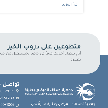
اقرأ المزيد
متطوعين على دروب الخير
أيادٍ بيضاء أحدثت فرقاً في حاضر ومستقبل من خ
بعنيزة.
تواصل م
عنيزة, حي
pf.org.sa
جمعية أصدقاء المرضى بعنيزة منارةٌ لكل
20031006