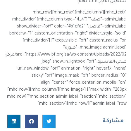
تسهيل الاجراءات لهم.
[/mhc_text][/mhc_column][/mhc_row][mhc_row
admin_label=”صف”][mhc_column type=”4_4″][mhc_divider
admin_label=”فاصل” show_divider=”off” color=”#b1cfd2″
borderw=”1″ custom_orientation=”right” divider_style=”solid”
keep_visible=”off” custom_radius=”on”] [/mhc_divider]
[mhc_image admin_label=”صورة”
src=”https://www.pf.org.sa/wp-content/uploads/2022/02/مركز-
صحي-القادسية.jpeg” show_in_lightbox=”off”
url_new_window=”off” animation=”right” hoverfx=”none”
sticky=”off” image_mask=”off” border_radius=”0″
align=”center” force_center_on_mobile=”on”
max_width=”280px”] [/mhc_image][/mhc_column][/mhc_row]
[/mhc_section][mhc_section admin_label=”section”][mhc_row
admin_label=”row”][/mhc_row][/mhc_section]
مشاركة