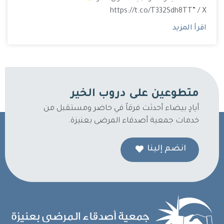
https://t.co/T332Sdh8TT” / X
اقرأ المزيد
متطوعين على دروب الخير
أيادٍ بيضاء أحدثت فرقاً في حاضر ومستقبل من
خدمات جمعية أصدقاء المرضى بعنيزة.
انضم إلينا