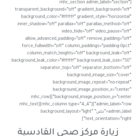
[mhc_section admin_label=”section”
transparent_background=”off” gradient_background=”off”
background_color=”#ffffff” gradient_style=”horizontal”
inner_shadow=”off” parallax=”off” parallax_method=”off”
video_hide=”off” video_pause=”off”
allow_advanced_padding=”off” remove_padding=”off”
force_fullwidth=”off” column_paddings=”padding-0pct”
column_match_heights=”off” background_leak=”off”
background_leak_color=”#ffffff” background_leak_size=”50″
separator_top=”off” separator_bottom=”off”
background_image_size=”cover”
background_image_repeat=”no-repeat”
background_image_position_x=”center”
background_image_position_y=”center”][mhc_row
admin_label=”row”][mhc_column type=”4_4″][mhc_text
admin_label=”نص” background_layout=”light”
text_orientation=”right”]
زيارة مركز صحي القادسية