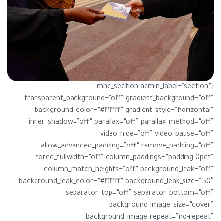
[mhc_section admin_label=”section”
transparent_background=”off” gradient_background=”off”
background_color=”#ffffff” gradient_style=”horizontal”
inner_shadow=”off” parallax=”off” parallax_method=”off”
video_hide=”off” video_pause=”off”
allow_advanced_padding=”off” remove_padding=”off”
force_fullwidth=”off” column_paddings=”padding-0pct”
column_match_heights=”off” background_leak=”off”
background_leak_color=”#ffffff” background_leak_size=”50″
separator_top=”off” separator_bottom=”off”
background_image_size=”cover”
background_image_repeat=”no-repeat”