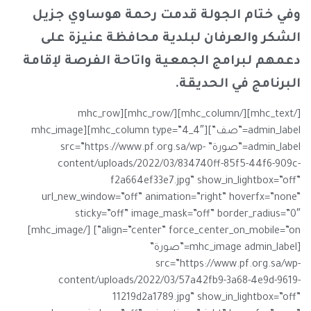
وفي ختام الجولة قدمت رحمة هوساوي جزيل
الشكر والعرفان لبلدية محافظة عنيزة على
دعمهم لبرامج الجمعية واتاحة الفرصة لإقامة
البرنامج في الحديقة.
[/mhc_text][/mhc_column][/mhc_row][mhc_row
admin_label=”صف”][mhc_column type=”4_4″][mhc_image
admin_label=”صورة” src=”https://www.pf.org.sa/wp-
content/uploads/2022/03/834740ff-85f5-44f6-909c-
f2a664ef33e7.jpg” show_in_lightbox=”off”
url_new_window=”off” animation=”right” hoverfx=”none”
sticky=”off” image_mask=”off” border_radius=”0″
align=”center” force_center_on_mobile=”on”] [/mhc_image]
[mhc_image admin_label=”صورة”
src=”https://www.pf.org.sa/wp-
content/uploads/2022/03/57a42fb9-3a68-4e9d-9619-
11219d2a1789.jpg” show_in_lightbox=”off”