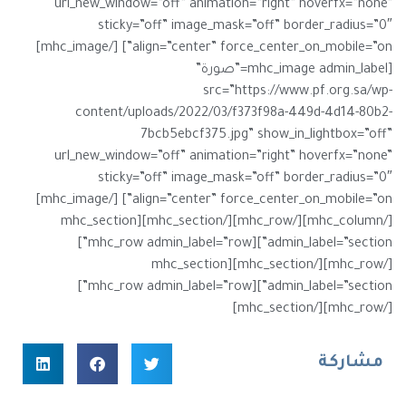
url_new_window=”off” animation=”right” hoverfx=”none”
sticky=”off” image_mask=”off” border_radius=”0″
align=”center” force_center_on_mobile=”on”] [/mhc_image]
[mhc_image admin_label=”صورة”
src=”https://www.pf.org.sa/wp-
content/uploads/2022/03/f373f98a-449d-4d14-80b2-
7bcb5ebcf375.jpg” show_in_lightbox=”off”
url_new_window=”off” animation=”right” hoverfx=”none”
sticky=”off” image_mask=”off” border_radius=”0″
align=”center” force_center_on_mobile=”on”] [/mhc_image]
[/mhc_column][/mhc_row][/mhc_section][mhc_section
admin_label=”section”][mhc_row admin_label=”row”]
[/mhc_row][/mhc_section][mhc_section
admin_label=”section”][mhc_row admin_label=”row”]
[/mhc_row][/mhc_section]
مشاركة