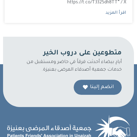
https://t.co/T332Sdh8TT” / X
اقرأ المزيد
متطوعين على دروب الخير
أيادٍ بيضاء أحدثت فرقاً في حاضر ومستقبل من
خدمات جمعية أصدقاء المرضى بعنيزة.
انضم إلينا