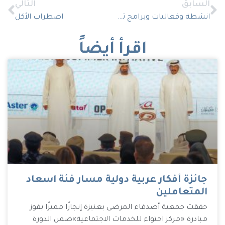
السابق
التالي
انشطة وفعاليات وبرامج تهتم بتحسين الصحة النفسية لدى مرضى مركز احتواء
اضطراب الأكل
اقرأ أيضاً
جائزة أفكار عربية دولية مسار فئة اسعاد
المتعاملين
حققت جمعية أصدقاء المرضى بعنيزة إنجازًا مميزًا بفوز
مبادرة «مركز احتواء للخدمات الاجتماعية»ضمن الدورة