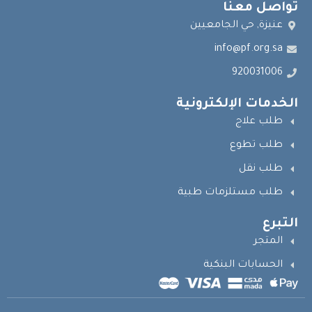
تواصل معنا
عنيزة, حي الجامعيين
info@pf.org.sa
920031006
الخدمات الإلكترونية
طلب علاج
طلب تطوع
طلب نقل
طلب مستلزمات طبية
التبرع
المتجر
الحسابات البنكية