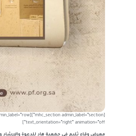
text_orientation=”right” animation=”off”]
معرض وقاء ثليم في جمعية هاد للدعوة والإرشاد وتو