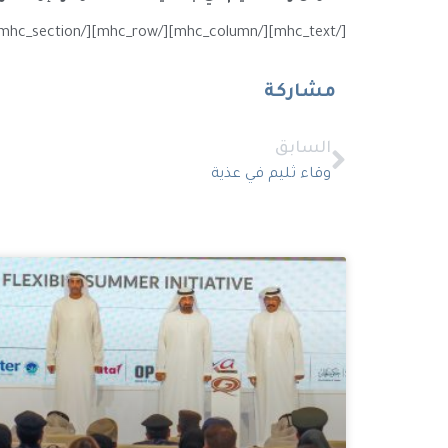
[/mhc_text][/mhc_column][/mhc_row][/mhc_section][mhc_section admin_label=”section”][mhc_row admin_label=”row”][/mhc_row][/mhc_section]
مشاركة
السابق
وقاء ثليم في عذية