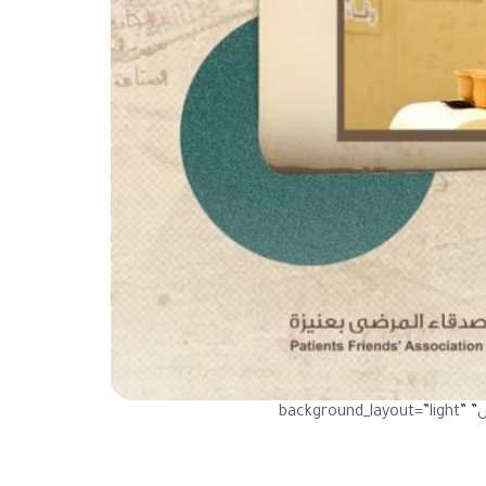
[mhc_section admin_label=”section”][mhc_row admin_label=”row”][mhc_column type=”4_4″][mhc_text admin_label=”نص” background_layout=”light”