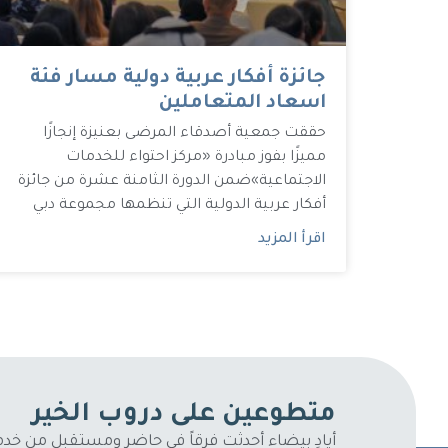
جائزة أفكار عربية دولية مسار فئة
اسعاد المتعاملين
حققت جمعية أصدقاء المرضى بعنيزة إنجازًا
مميزًا بفوز مبادرة «مركز احتواء للخدمات
الاجتماعية»ضمن الدورة الثامنة عشرة من جائزة
أفكار عربية الدولية التي تنظمها مجموعة دبي
اقرأ المزيد
متطوعين على دروب الخير
أيادٍ بيضاء أحدثت فرقاً في حاضر ومستقبل من خ