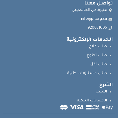
تواصل معنا
عنيزة, حي الجامعيين
info@pf.org.sa
920031006
الخدمات الإلكترونية
طلب علاج
طلب تطوع
طلب نقل
طلب مستلزمات طبية
التبرع
المتجر
الحسابات البنكية