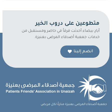
متطوعين على دروب الخير
أيادٍ بيضاء أحدثت فرقاً في حاضر ومستقبل من
خدمات جمعية أصدقاء المرضى بعنيزة.
انضم إلينا
جمعية أصدقاء المرضى بعنيزة منارةٌ لكل مريض