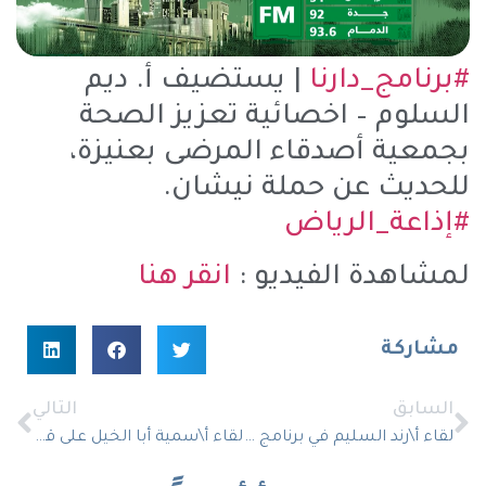
#برنامج_دارنا
| يستضيف أ. ديم
السلوم – اخصائية تعزيز الصحة
بجمعية أصدقاء المرضى بعنيزة،
للحديث عن حملة نيشان.
#إذاعة_الرياض
لمشاهدة الفيديو :
انقر هنا
مشاركة
السابق
التالي
لقاء أ\رند السليم في برنامج إبدأ صح على إذاعة جدة
لقاء أ\سمية أبا الخيل على قناة الإخبارية