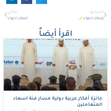
السابق
التالي
افطار احتواء
إفطار احتواء
اقرأ أيضاً
جائزة أفكار عربية دولية مسار فئة اسعاد
المتعاملين