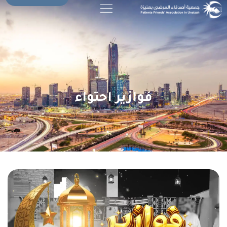
فوازير احتواء