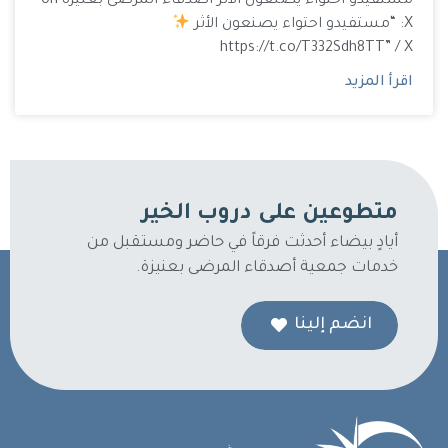
مستفيدو احتواء يصنعون الأثر أصدقاء المرضى بعنيزة on
X: “مستفيدو احتواء يصنعون الأثر
https://t.co/T332Sdh8TT” / X
اقرأ المزيد
متطوعين على دروب الخير
أيادٍ بيضاء أحدثت فرقاً في حاضر ومستقبل من
خدمات جمعية أصدقاء المرضى بعنيزة.
انضم إلينا