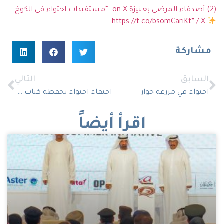
(2) أصدقاء المرضى بعنيزة on X: “مستفيدات احتواء في الكوخ
https://t.co/bsomCariKt” / X
مشاركة
السابق
التالي
احتواء في مزرعة جوار
احتفاء احتواء بحفظة كتاب الله
اقرأ أيضاً